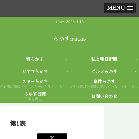
MENU
since 2006.3.13
らかす:racas
音らかす
私と朝日新聞
シネマらかす
グルメらかす
スキーらかす
事件らかす
初心者の謙虚さを、スキーから学ぶ。 人生もまた然り。
人生は喜びと危険に満ちている。 だから面白い。
らかす日誌
お問い合わせ
日常を綴る。
第1表