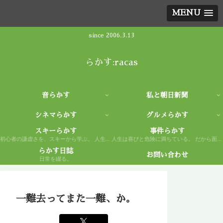
MENU
since 2006.3.13
らかす:racas
音らかす
私と朝日新聞
シネマらかす
グルメらかす
スキーらかす
事件らかす
初心者の謙虚さを、スキーから学ぶ。 人生もまた然り。
人生は喜びと危険に満ちている。 だから面白い。
らかす日誌
お問い合わせ
日常を綴る。
一難去ってまた一難、か。