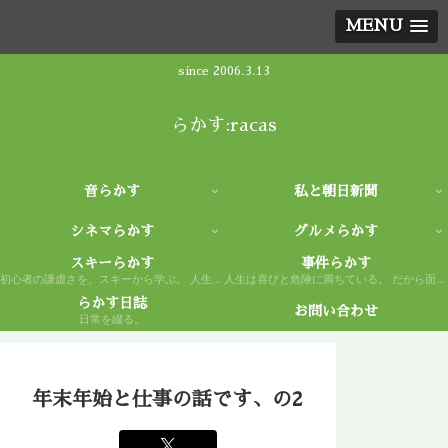
MENU
since 2006.3.13
らかす:racas
音らかす
私と朝日新聞
シネマらかす
グルメらかす
スキーらかす
事件らかす
初心者の謙虚さを、スキーから学ぶ。 人生もまた然り。
人生は喜びと危険に満ちている。 だから面白い。
らかす日誌
お問い合わせ
日常を綴る。
年末年始と仕事の話です、の2