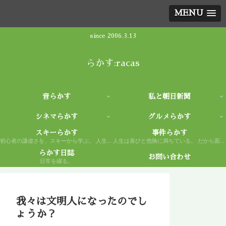
MENU
since 2006.3.13
らかす:racas
音らかす
私と朝日新聞
シネマらかす
グルメらかす
スキーらかす
事件らかす
初心者の謙虚さを、スキーから学ぶ。 人生もまた然り。
人生は喜びと危険に満ちている。 だから面白い。
らかす日誌
お問い合わせ
日常を綴る。
我々は文明人になったのでし
ょうか？