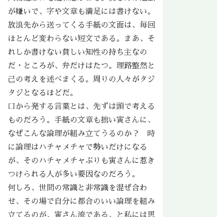
が嫌いで、字や文章も満足には書けない。
放浪先から送ってくる手紙の文面は、毎回
ほとんど変わらない短文である。まあ、そ
れしか書けない貧しい知性の持ち主なの
だ・ところが、弁だけはたつ。理路整然と
己の考えを述べまくる。周りの人々がタジ
タジとなるほどだ。
口から発する言葉とは、先ずは頭で考える
ものだろう。手紙の文章も拙い寅さんに、
なぜこんな論理が組み立てうるのか？ 時
に論理はハチャメチャで勢いだけになる
が、そのハチャメチャぶりも寅さんに惹き
つけられる人が多い要因なのだろう。
何しろ、世間の常識と非常識を混ぜ合わ
せ、その場で自分に都合のいい論理を組み
立てるのが、寅さん流である、と私には思