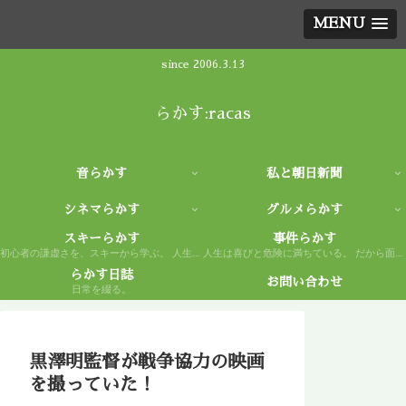
MENU
since 2006.3.13
らかす:racas
音らかす
私と朝日新聞
シネマらかす
グルメらかす
スキーらかす
事件らかす
初心者の謙虚さを、スキーから学ぶ。 人生もまた然り。
人生は喜びと危険に満ちている。 だから面白い。
らかす日誌
お問い合わせ
日常を綴る。
黒澤明監督が戦争協力の映画
を撮っていた！