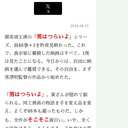
X
2024.08.19
男はつらいよ
渥美清主演の「
」シリー
ズ、前48巻＋1を昨夜見終わった。これ
で、我が家に蓄積した映画はすべて、1度
は見たことになる。今日からは、自由に映
画を選んで鑑賞できる。その自由を、まず
黒澤明監督の作品から始めたた。
男はつらいよ
「
」。寅さんが惚れて振
られる。同工異曲の物語を手を変え品を変
え、よくぞ48本も撮ったものだ。しか
そこそこ
も、全作が
面白い。いや、全く