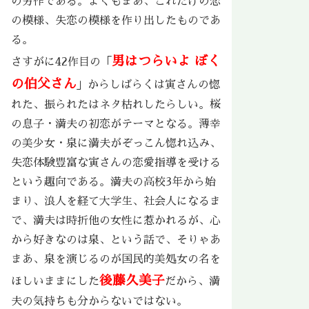
の労作である。よくもまあ、これだけの恋
の模様、失恋の模様を作り出したものであ
る。
男はつらいよ ぼく
さすがに42作目の「
の伯父さん
」からしばらくは寅さんの惚
れた、振られたはネタ枯れしたらしい。桜
の息子・満夫の初恋がテーマとなる。薄幸
の美少女・泉に満夫がぞっこん惚れ込み、
失恋体験豊富な寅さんの恋愛指導を受ける
という趣向である。満夫の高校3年から始
まり、浪人を経て大学生、社会人になるま
で、満夫は時折他の女性に惹かれるが、心
から好きなのは泉、という話で、そりゃあ
まあ、泉を演じるのが国民的美処女の名を
後藤久美子
ほしいままにした
だから、満
夫の気持ちも分からないではない。