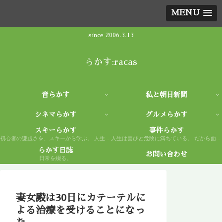
MENU
since 2006.3.13
らかす:racas
音らかす
私と朝日新聞
シネマらかす
グルメらかす
スキーらかす
事件らかす
初心者の謙虚さを、スキーから学ぶ。 人生もまた然り。
人生は喜びと危険に満ちている。 だから面白い。
らかす日誌
お問い合わせ
日常を綴る。
妻女殿は30日にカテーテルに
よる治療を受けることになっ