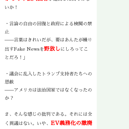
いか！
・言論の自由の回復と政府による検閲の禁
止
——言葉はきれいだが、要はあんたが繰り
野放し
出すFake Newsを
にしろってこ
とだろ！」
・議会に乱入したトランプ支持者たちへの
恩赦
——アメリカは法治国家ではなくなったの
か？
ま、そんな感じの批判である。それには全
EV義務化の撤廃
く異議はない。いや、