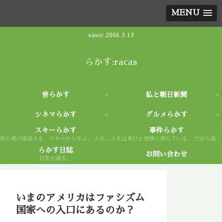
MENU
since 2006.3.13
らかす:racas
音らかす
私と朝日新聞
シネマらかす
グルメらかす
スキーらかす
事件らかす
初心者の謙虚さを、スキーから学ぶ。 人生もまた然り。
人生は喜びと危険に満ちている。 だから面白い。
らかす日誌
お問い合わせ
日常を綴る。
いまのアメリカはファシズム
国家への入口にあるのか？