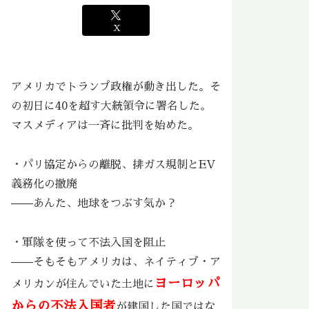
X
アメリカでトランプ政権が動き出した。そ
の初日に40を超す大統領令に署名した。
マスメディアは一斉に批判を始めた。
・パリ協定からの離脱、排ガス規制とEV
義務化の撤廃
——あんた、地球をつぶす気か？
・軍隊を使って不法入国を阻止
——そもそもアメリカは、ネイティブ・ア
ヨーロッパ
メリカンが住んでいた土地に
からの不法入国者
が建国した国ではな