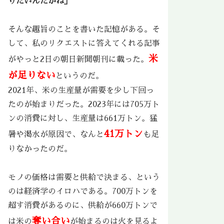
りたいんだがね」
そんな趣旨のことを書いた記憶がある。そ
して、私のリクエストに答えてくれる記事
米
がやっと2日の朝日新聞朝刊に載った。
が足りない
というのだ。
2021年、米の生産量が需要を少し下回っ
たのが始まりだった。2023年には705万ト
ンの消費に対し、生産量は661万トン。猛
41万トン
暑や渇水が原因で、なんと
も足
りなかったのだ。
モノの価格は需要と供給で決まる、という
のは経済学のイロハである。700万トンを
超す消費があるのに、供給が660万トンで
奪い合い
は米の
が始まるのは火を見るよ