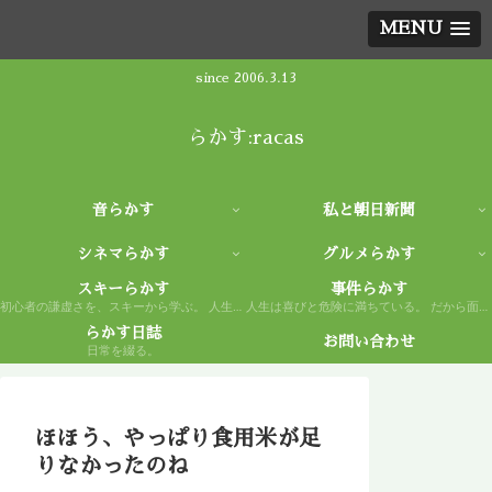
MENU
since 2006.3.13
らかす:racas
音らかす
私と朝日新聞
シネマらかす
グルメらかす
スキーらかす
事件らかす
初心者の謙虚さを、スキーから学ぶ。 人生もまた然り。
人生は喜びと危険に満ちている。 だから面白い。
らかす日誌
お問い合わせ
日常を綴る。
ほほう、やっぱり食用米が足
りなかったのね