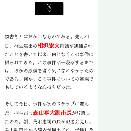
X
物書きとはおかしなものである。先月21
相沢崇文
日、桐生選出の
県議が逮捕され
たことを書いて以来、何となくこの事件に
縛られてきた。この事件が一段落するまで
は、ほかの原稿を書く気になれなかったの
である。何か、この事件についての連載で
もしているような心持ちだった。
そして今日、事件が次のステップに進ん
森山享大副市長
だ。桐生市の
が辞職し
たのだ。朝、荒木恵司市長が記者会見し、
森山副市長から辞表が提出され、受理した