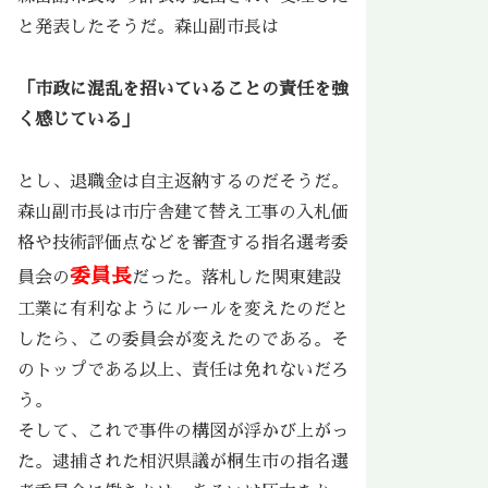
と発表したそうだ。森山副市長は
「市政に混乱を招いていることの責任を強
く感じている」
とし、退職金は自主返納するのだそうだ。
森山副市長は市庁舎建て替え工事の入札価
格や技術評価点などを審査する指名選考委
委員長
員会の
だった。落札した関東建設
工業に有利なようにルールを変えたのだと
したら、この委員会が変えたのである。そ
のトップである以上、責任は免れないだろ
う。
そして、これで事件の構図が浮かび上がっ
た。逮捕された相沢県議が桐生市の指名選