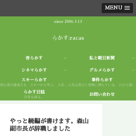
MENU
since 2006.3.13
らかす:racas
音らかす
私と朝日新聞
シネマらかす
グルメらかす
スキーらかす
事件らかす
初心者の謙虚さを、スキーから学ぶ。 人生もまた然り。
人生は喜びと危険に満ちている。 だから面白い。
らかす日誌
お問い合わせ
日常を綴る。
やっと続編が書けます。森山
副市長が辞職しました