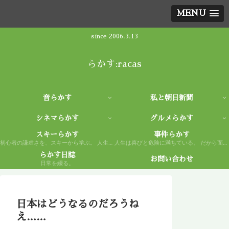
MENU
since 2006.3.13
らかす:racas
音らかす
私と朝日新聞
シネマらかす
グルメらかす
スキーらかす
事件らかす
初心者の謙虚さを、スキーから学ぶ。 人生もまた然り。
人生は喜びと危険に満ちている。 だから面白い。
らかす日誌
お問い合わせ
日常を綴る。
日本はどうなるのだろうね
え……