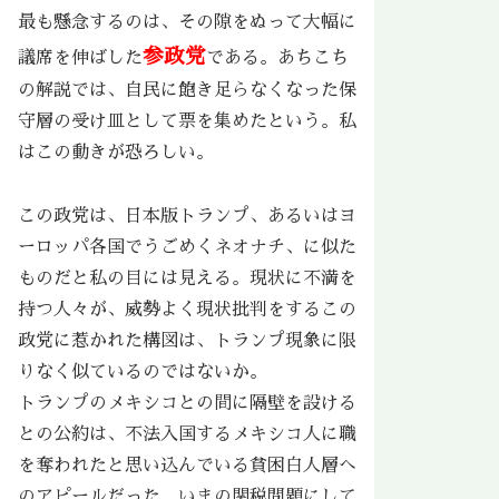
最も懸念するのは、その隙をぬって大幅に
参政党
議席を伸ばした
である。あちこち
の解説では、自民に飽き足らなくなった保
守層の受け皿として票を集めたという。私
はこの動きが恐ろしい。
この政党は、日本版トランプ、あるいはヨ
ーロッパ各国でうごめくネオナチ、に似た
ものだと私の目には見える。現状に不満を
持つ人々が、威勢よく現状批判をするこの
政党に惹かれた構図は、トランプ現象に限
りなく似ているのではないか。
トランプのメキシコとの間に隔壁を設ける
との公約は、不法入国するメキシコ人に職
を奪われたと思い込んでいる貧困白人層へ
のアピールだった。いまの関税問題にして