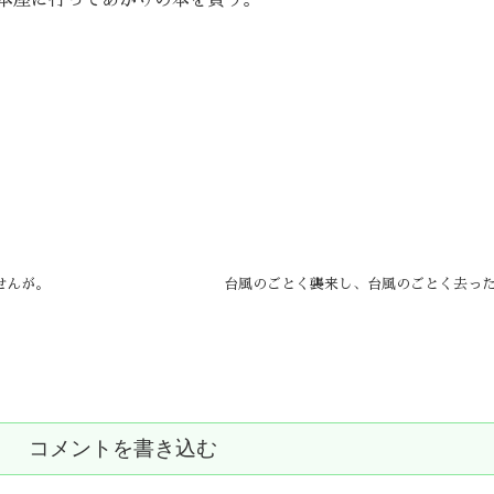
本屋に行ってあかりの本を買う。
せんが。
台風のごとく襲来し、台風のごとく去っ
コメントを書き込む