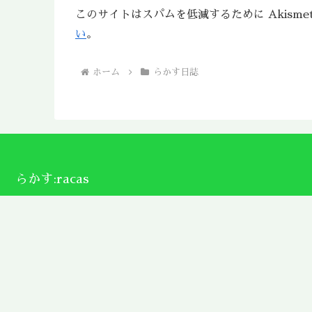
このサイトはスパムを低減するために Akisme
い
。
ホーム
らかす日誌
らかす:racas