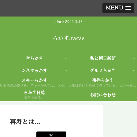
MENU
since 2006.3.13
らかす:racas
音らかす
私と朝日新聞
シネマらかす
グルメらかす
スキーらかす
事件らかす
初心者の謙虚さを、スキーから学ぶ。 人生もまた然り。
人生は喜びと危険に満ちている。 だから面白い。
らかす日誌
お問い合わせ
日常を綴る。
喜寿とは…