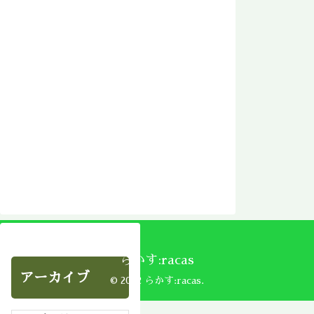
らかす:racas
アーカイブ
© 2002 らかす:racas.