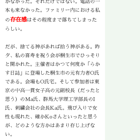
かなかった。それだけではない。電話の一
本も来なかった。ファミリー内における私
存在感
の
はその程度まで落ちてしまった
らしい。
だが、捨てる神があれば拾う神がある。昨
夕、私の喜寿を祝う会が桐生市でひっそり
と開かれた。主催者はかつて何度か「らか
す日誌」に登場した桐生市の元有力者O氏
である。会場もO氏宅。そして参加者は東
京の中高一貫女子高の元副校長（だったと
思う）のMa氏、群馬大学理工学部長のI
氏、刺繍会社の会長Ka氏。飛び入りで女
性も現れた、確かKoさんといったと思う
が、どのような方かはあまり存じ上げな
い。