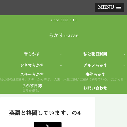
MENU
since 2006.3.13
らかす:racas
音らかす
私と朝日新聞
シネマらかす
グルメらかす
スキーらかす
事件らかす
初心者の謙虚さを、スキーから学ぶ。 人生もまた然り。
人生は喜びと危険に満ちている。 だから面白い。
らかす日誌
お問い合わせ
日常を綴る。
英語と格闘しています、の4