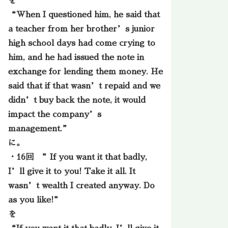
を
“When I questioned him, he said that
a teacher from her brother’s junior
high school days had come crying to
him, and he had issued the note in
exchange for lending them money. He
said that if that wasn’t repaid and we
didn’t buy back the note, it would
impact the company’s
management.”
に。
・16回 ”If you want it that badly,
I’ll give it to you! Take it all. It
wasn’t wealth I created anyway. Do
as you like!”
を