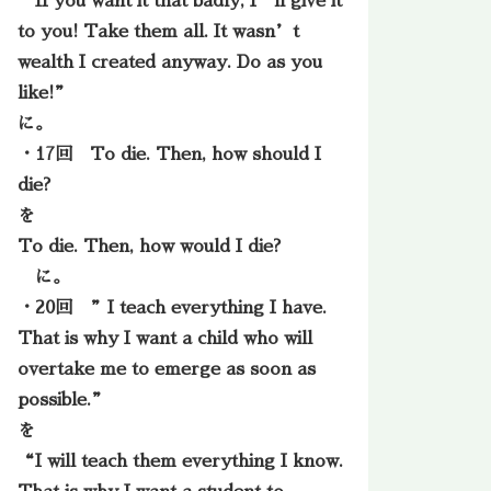
“If you want it that badly, I’ll give it
to you! Take them all. It wasn’t
wealth I created anyway. Do as you
like!”
に。
・17回 To die. Then, how should I
die?
を
To die. Then, how would I die?
に。
・20回 ”I teach everything I have.
That is why I want a child who will
overtake me to emerge as soon as
possible.”
を
“I will teach them everything I know.